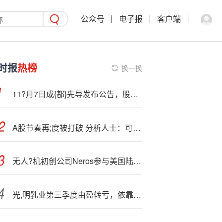
公众号
电子报
客户端
时报
热榜
换一换
11?月7日成{都}先导发布公告，股东减持185.94万股
A股节奏再;度被打破 分析人士：可能与市场预期纠偏存在一定关联
无人?机初创公司Neros参与美国陆军项目
光,明乳业第三季度由盈转亏，依靠出售亏损资产“回血”