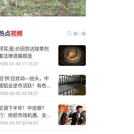
热点
视频
换一换
拜耳;股;价因农达除草剂
案法律进展跳涨
2026-01-30 17:15:27
铝‘供’应扰动—抬头，中
国铝业逆市活跃！有色龙
头ETF随市下挫1%，仍
2026-02-02 22:34:27
有三大因素驱动，或迎回
调布局良机
定调下半年！中信银?
行：抢抓市场机遇、全力
创收增收、持续降本增效
2026-02-03 20:04:27