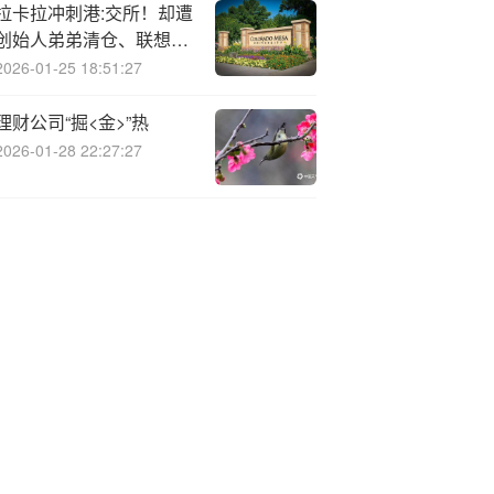
拉卡拉冲刺港:交所！却遭
创始人弟弟清仓、联想控
股减持
2026-01-25 18:51:27
理财公司“掘<金>”热
2026-01-28 22:27:27