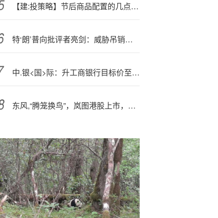
【建:投策略】节后商品配置的几点想法
特‘朗’普向批评者亮剑：威胁吊销电视台执照，称“97%媒体与我为敌”
中.银<国>际：升工商银行目标价至8.34港元 维持“买入”评级
东风,“腾笼换鸟”，岚图港股上市，细节全在这了